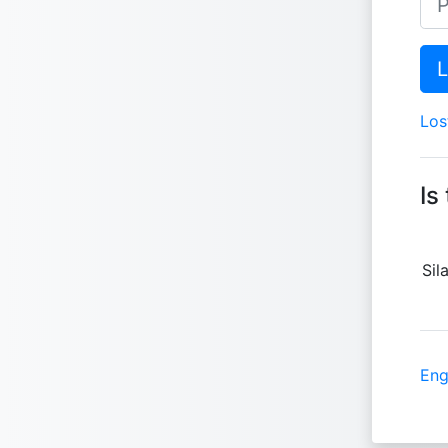
L
Los
Is
Sil
Engl