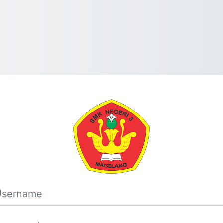
Log in to LM
rname
sword